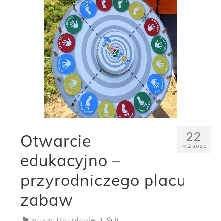
22
Otwarcie
PAŹ 2021
edukacyjno –
przyrodniczego placu
zabaw
wpis w:
Dla rodziców
|
0