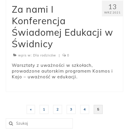
13
Za nami I
WRZ 2021
Konferencja
Świadomej Edukacji w
Świdnicy
wpis w:
Dla rodziców
|
0
Warsztaty z uważności w szkołach,
prowadzone autorskim programem Kosmos i
Kajo – uważność w edukacji.
Nawigacja
«
1
2
3
4
5
po
Szuklaj
w: