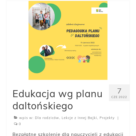
7
Edukacja wg planu
CZE 2022
daltońskiego
wpis w:
Dla rodziców
,
Lekcje z Innej Bajki
,
Projekty
|
0
Bezpłatne szkolenie dla nauczycieli z edukacji