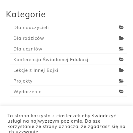
wpisach
Kategorie
Dla nauczycieli
Dla rodziców
Dla uczniów
Konferencja Świadomej Edukacji
Lekcje z Innej Bajki
Projekty
Wydarzenia
Ta strona korzysta z ciasteczek aby świadczyć
usługi na najwyższym poziomie. Dalsze
O Nas
Polityka prywatności
Kontakt
Wpłacam
korzystanie ze strony oznacza, że zgadzasz się na
ich używanie.
Polityka ochrony dzieci przed krzywdzeniem w Fundacji Z